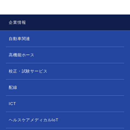
ん。
法令などに基づく場合。
お客様の事前の承認、同意を得た場合。
企業情報
お客様及び第三者の生命、身体、財産など公共の
利益又はお客様の利益のため必要であると判断し
自動車関連
た場合。
当社が合併、分社化、営業譲渡により事業が継承
高機能ホース
され個人情報を引き継ぐ場合。
個人情報の開示等及びお問い合わせについて
校正・試験サービス
個人情報に関して開示等を希望される場合は、「
開
示対象個人情報の周知及び開示等の請求について
」
をご参照下さい。
配線
エフ・アイ・ティー・パシフィック株式会社
個人情報保護管理者 人事総務部部長
ICT
（電話番号） 03-5820-7021
ヘルスケアメディカルIoT