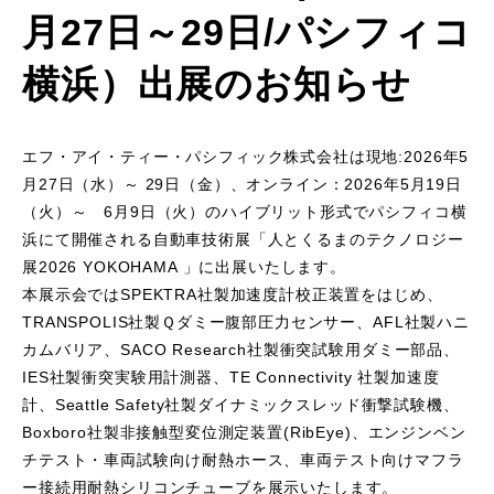
月27日～29日/パシフィコ
横浜）出展のお知らせ
エフ・アイ・ティー・パシフィック株式会社は現地:2026年5
月27日（水）～ 29日（金）、オンライン：2026年5月19日
（火）～ 6月9日（火）のハイブリット形式でパシフィコ横
浜にて開催される自動車技術展「人とくるまのテクノロジー
展2026 YOKOHAMA 」に出展いたします。
本展示会ではSPEKTRA社製加速度計校正装置をはじめ、
TRANSPOLIS社製Ｑダミー腹部圧力センサー、AFL社製ハニ
カムバリア、SACO Research社製衝突試験用ダミー部品、
IES社製衝突実験用計測器、TE Connectivity 社製加速度
計、Seattle Safety社製ダイナミックスレッド衝撃試験機、
Boxboro社製非接触型変位測定装置(RibEye)、エンジンベン
チテスト・車両試験向け耐熱ホース、車両テスト向けマフラ
ー接続用耐熱シリコンチューブを展示いたします。